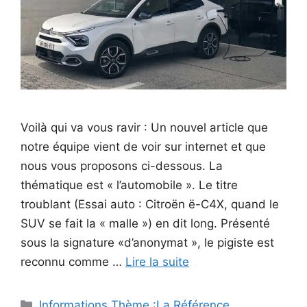
Voilà qui va vous ravir : Un nouvel article que
notre équipe vient de voir sur internet et que
nous vous proposons ci-dessous. La
thématique est « l’automobile ». Le titre
troublant (Essai auto : Citroën ë-C4X, quand le
SUV se fait la « malle ») en dit long. Présenté
sous la signature «d’anonymat », le pigiste est
reconnu comme …
Lire la suite
Catégories
Informations Thème :La Référence