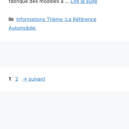
fabrique des modèles à …
Lire la suite
Catégories
Informations Thème :La Référence
Automobile:
Navigation
Page
Page
1
2
→
suivant
des
articles