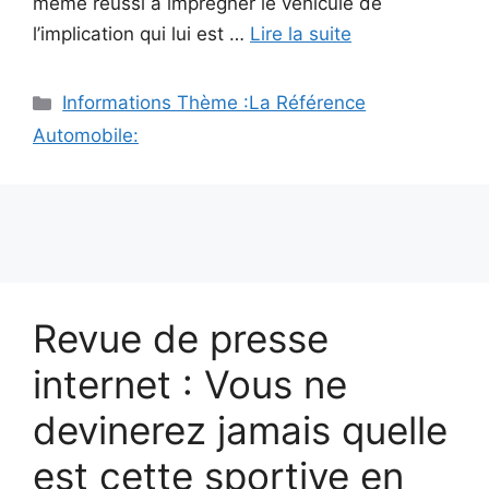
même réussi à imprégner le véhicule de
l’implication qui lui est …
Lire la suite
Catégories
Informations Thème :La Référence
Automobile:
Revue de presse
internet : Vous ne
devinerez jamais quelle
est cette sportive en