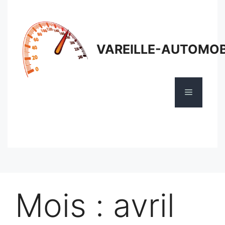
Aller
au
contenu
VAREILLE-AUTOMOB
Menu
Mois :
avril