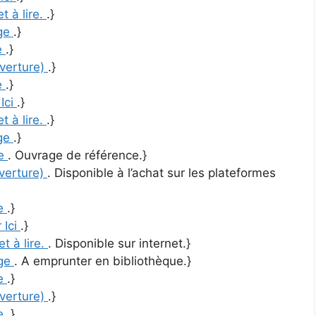
et à lire.
.}
ge
.}
re
.}
uverture)
.}
re
.}
 Ici
.}
et à lire.
.}
ge
.}
re
. Ouvrage de référence.}
uverture)
. Disponible à l’achat sur les plateformes
re
.}
 Ici
.}
et à lire.
. Disponible sur internet.}
ge
. A emprunter en bibliothèque.}
re
.}
uverture)
.}
re
.}