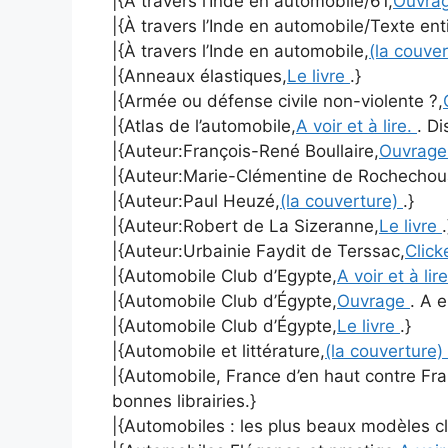
|{À travers l’Inde en automobile/61,
Ouvra
|{À travers l’Inde en automobile/Texte enti
|{À travers l’Inde en automobile,
(la couve
|{Anneaux élastiques,
Le livre
.}
|{Armée ou défense civile non-violente ?,
|{Atlas de l’automobile,
A voir et à lire.
. Di
|{Auteur:François-René Boullaire,
Ouvrag
|{Auteur:Marie-Clémentine de Rochechou
|{Auteur:Paul Heuzé,
(la couverture)
.}
|{Auteur:Robert de La Sizeranne,
Le livre
.
|{Auteur:Urbainie Faydit de Terssac,
Click
|{Automobile Club d’Egypte,
A voir et à lir
|{Automobile Club d’Égypte,
Ouvrage
. A 
|{Automobile Club d’Égypte,
Le livre
.}
|{Automobile et littérature,
(la couverture)
|{Automobile, France d’en haut contre Fra
bonnes librairies.}
|{Automobiles : les plus beaux modèles c