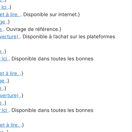
 Ici
.}
et à lire.
. Disponible sur internet.}
age
.}
re
. Ouvrage de référence.}
uverture)
. Disponible à l’achat sur les plateformes
re
.}
 Ici
. Disponible dans toutes les bonnes
et à lire.
.}
ge
.}
re
.}
uverture)
.}
re
.}
 Ici
. Disponible dans toutes les bonnes
et à lire.
.}