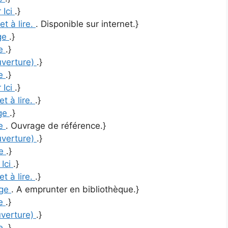
 Ici
.}
et à lire.
. Disponible sur internet.}
ge
.}
re
.}
uverture)
.}
re
.}
 Ici
.}
et à lire.
.}
ge
.}
re
. Ouvrage de référence.}
uverture)
.}
re
.}
 Ici
.}
et à lire.
.}
age
. A emprunter en bibliothèque.}
re
.}
uverture)
.}
re
.}