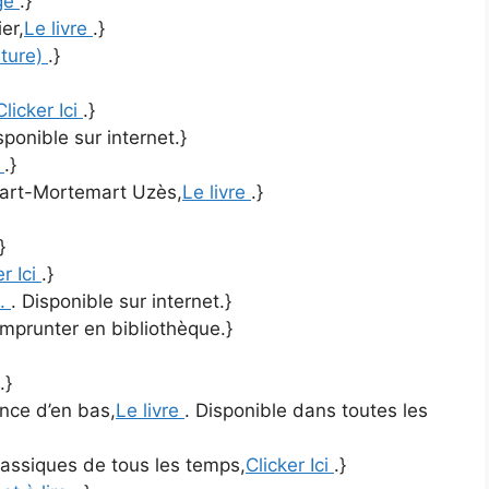
ge
.}
er,
Le livre
.}
rture)
.}
Clicker Ici
.}
sponible sur internet.}
e
.}
art-Mortemart Uzès,
Le livre
.}
}
er Ici
.}
e.
. Disponible sur internet.}
emprunter en bibliothèque.}
.}
nce d’en bas,
Le livre
. Disponible dans toutes les
lassiques de tous les temps,
Clicker Ici
.}