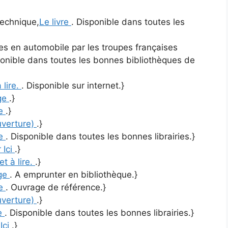
Technique,
Le livre
. Disponible dans toutes les
lpes en automobile par les troupes françaises
ponible dans toutes les bonnes bibliothèques de
 lire.
. Disponible sur internet.}
ge
.}
re
.}
uverture)
.}
re
. Disponible dans toutes les bonnes librairies.}
 Ici
.}
et à lire.
.}
ge
. A emprunter en bibliothèque.}
re
. Ouvrage de référence.}
uverture)
.}
re
. Disponible dans toutes les bonnes librairies.}
 Ici
.}