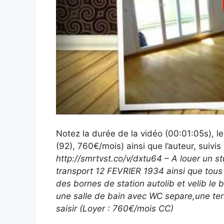
Notez la durée de la vidéo (00:01:05s), l
(92), 760€/mois) ainsi que l’auteur, suivis 
http://smrtvst.co/v/dxtu64 – A louer u
transport 12 FEVRIER 1934 ainsi que tou
des bornes de station autolib et velib le
une salle de bain avec WC separe,une te
saisir (Loyer : 760€/mois CC)