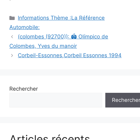
Catégories
Informations Thème :La Référence
Automobile:
Navigation
(colombes (92700)): 🏟 Olímpico de
des
Colombes, Yves du manoir
articles
Corbeil-Essonnes,Corbeil Essonnes 1994
Rechercher
Recherche
Articles récents