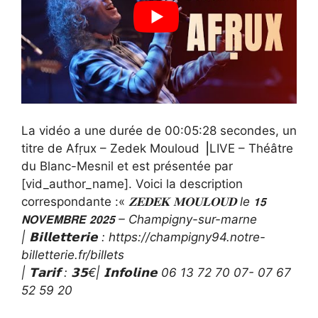
La vidéo a une durée de 00:05:28 secondes, un
titre de Afṛux – Zedek Mouloud ⎟LIVE – Théâtre
du Blanc-Mesnil et est présentée par
[vid_author_name]. Voici la description
correspondante :«
𝐙𝐄𝐃𝐄𝐊 𝐌𝐎𝐔𝐋𝐎𝐔𝐃 le 𝟭𝟱
𝗡𝗢𝗩𝗘𝗠𝗕𝗥𝗘 𝟮𝟬𝟮𝟱 – Champigny-sur-marne
| 𝗕𝗶𝗹𝗹𝗲𝘁𝘁𝗲𝗿𝗶𝗲 : https://champigny94.notre-
billetterie.fr/billets
| 𝗧𝗮𝗿𝗶𝗳 : 𝟯𝟱€| 𝗜𝗻𝗳𝗼𝗹𝗶𝗻𝗲 06 13 72 70 07- 07 67
52 59 20