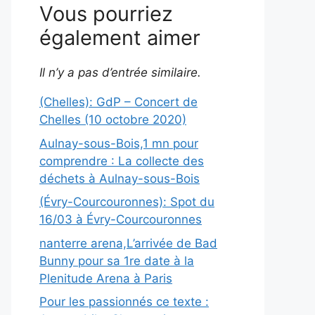
Vous pourriez
également aimer
Il n’y a pas d’entrée similaire.
(Chelles): GdP – Concert de
Chelles (10 octobre 2020)
Aulnay-sous-Bois,1 mn pour
comprendre : La collecte des
déchets à Aulnay-sous-Bois
(Évry-Courcouronnes): Spot du
16/03 à Évry-Courcouronnes
nanterre arena,L’arrivée de Bad
Bunny pour sa 1re date à la
Plenitude Arena à Paris
Pour les passionnés ce texte :