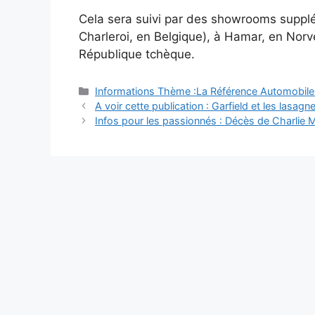
Cela sera suivi par des showrooms supplé
Charleroi, en Belgique), à ​​Hamar, en No
République tchèque.
Catégories
Informations Thème :La Référence Automobile
Navigation
A voir cette publication : Garfield et les lasagn
des
Infos pour les passionnés : Décès de Charlie M
articles