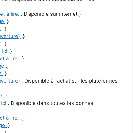
et à lire.
. Disponible sur internet.}
ge
.}
re
.}
uverture)
.}
re
.}
 Ici
.}
et à lire.
.}
ge
.}
re
.}
uverture)
. Disponible à l’achat sur les plateformes
re
.}
 Ici
. Disponible dans toutes les bonnes
et à lire.
.}
age
.}
re
.}