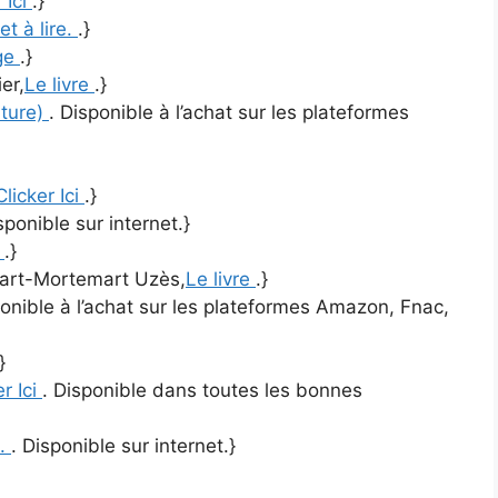
 Ici
.}
et à lire.
.}
ge
.}
er,
Le livre
.}
rture)
. Disponible à l’achat sur les plateformes
Clicker Ici
.}
sponible sur internet.}
e
.}
art-Mortemart Uzès,
Le livre
.}
ponible à l’achat sur les plateformes Amazon, Fnac,
}
er Ici
. Disponible dans toutes les bonnes
e.
. Disponible sur internet.}