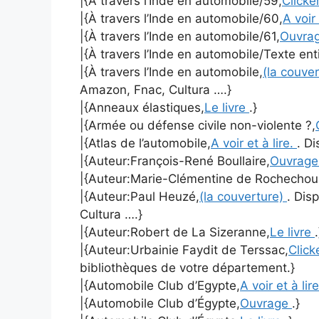
|{À travers l’Inde en automobile/59,
Clicker
|{À travers l’Inde en automobile/60,
A voir 
|{À travers l’Inde en automobile/61,
Ouvra
|{À travers l’Inde en automobile/Texte enti
|{À travers l’Inde en automobile,
(la couve
Amazon, Fnac, Cultura ….}
|{Anneaux élastiques,
Le livre
.}
|{Armée ou défense civile non-violente ?,
|{Atlas de l’automobile,
A voir et à lire.
. Di
|{Auteur:François-René Boullaire,
Ouvrag
|{Auteur:Marie-Clémentine de Rochechou
|{Auteur:Paul Heuzé,
(la couverture)
. Dis
Cultura ….}
|{Auteur:Robert de La Sizeranne,
Le livre
.
|{Auteur:Urbainie Faydit de Terssac,
Click
bibliothèques de votre département.}
|{Automobile Club d’Egypte,
A voir et à lir
|{Automobile Club d’Égypte,
Ouvrage
.}