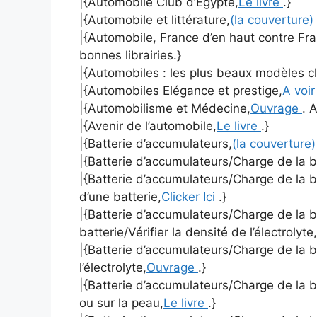
|{Automobile Club d’Égypte,
Le livre
.}
|{Automobile et littérature,
(la couverture)
|{Automobile, France d’en haut contre Fra
bonnes librairies.}
|{Automobiles : les plus beaux modèles c
|{Automobiles Elégance et prestige,
A voir
|{Automobilisme et Médecine,
Ouvrage
. 
|{Avenir de l’automobile,
Le livre
.}
|{Batterie d’accumulateurs,
(la couverture
|{Batterie d’accumulateurs/Charge de la b
|{Batterie d’accumulateurs/Charge de la b
d’une batterie,
Clicker Ici
.}
|{Batterie d’accumulateurs/Charge de la b
batterie/Vérifier la densité de l’électrolyte,
|{Batterie d’accumulateurs/Charge de la 
l’électrolyte,
Ouvrage
.}
|{Batterie d’accumulateurs/Charge de la b
ou sur la peau,
Le livre
.}