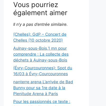
Vous pourriez
également aimer
Il n’y a pas d’entrée similaire.
(Chelles): GdP – Concert de
Chelles (10 octobre 2020)
Aulnay-sous-Bois,1 mn pour
comprendre : La collecte des
déchets à Aulnay-sous-Bois
(Évry-Courcouronnes): Spot du
16/03 à Évry-Courcouronnes
nanterre arena,L’arrivée de Bad
Bunny pour sa 1re date à la
Plenitude Arena à Paris
Pour les passionnés ce texte :