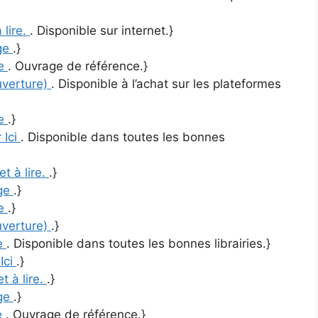
 lire.
. Disponible sur internet.}
ge
.}
re
. Ouvrage de référence.}
uverture)
. Disponible à l’achat sur les plateformes
re
.}
 Ici
. Disponible dans toutes les bonnes
et à lire.
.}
ge
.}
re
.}
uverture)
.}
re
. Disponible dans toutes les bonnes librairies.}
 Ici
.}
et à lire.
.}
ge
.}
re
. Ouvrage de référence.}