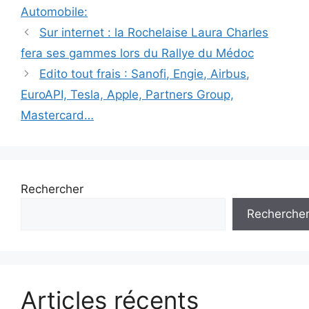
Automobile:
Navigation
Sur internet : la Rochelaise Laura Charles
des
fera ses gammes lors du Rallye du Médoc
articles
Edito tout frais : Sanofi, Engie, Airbus,
EuroAPI, Tesla, Apple, Partners Group,
Mastercard…
Rechercher
Recherche
Articles récents