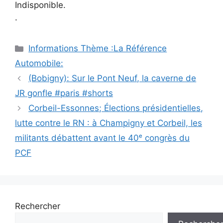
Indisponible.
.
Catégories
Informations Thème :La Référence
Automobile:
Navigation
(Bobigny): Sur le Pont Neuf, la caverne de
des
JR gonfle #paris #shorts
articles
Corbeil-Essonnes; Élections présidentielles,
lutte contre le RN : à Champigny et Corbeil, les
militants débattent avant le 40ᵉ congrès du
PCF
Rechercher